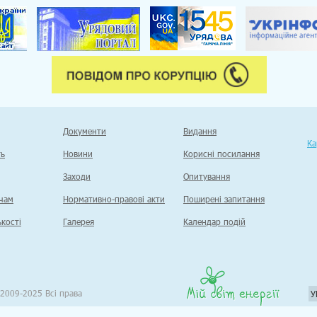
Документи
Видання
Ка
ть
Новини
Корисні посилання
Заходи
Опитування
чам
Нормативно-правові акти
Поширені запитання
кості
Галерея
Календар подій
2009-2025 Всі права
У