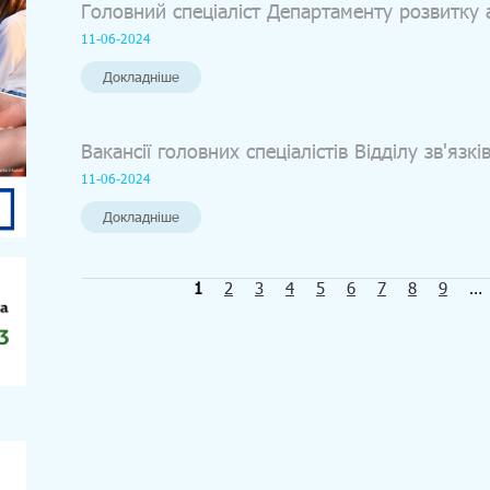
Головний спеціаліст Департаменту розвитку 
11-06-2024
Докладніше
Вакансії головних спеціалістів Відділу зв'язкі
11-06-2024
Докладніше
P
1
2
3
4
5
6
7
8
9
…
a
g
e
s