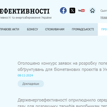
Jump to navigation
Сьог
Нова
тивності та енергозбереження України
ПРАВОВІ АКТИ
БІЗНЕСУ
СПОЖИВАЧАМ
ГРОМАДСЬКОСТІ
ПРЕ
Оголошено конкурс заявок на розробку попе
обґрунтувань для біометанових проєктів в Ук
08-11-2024
Докладніше
Держенергоефективності оприлюднило серед
газу для розрахунку тарифів виробникам теп