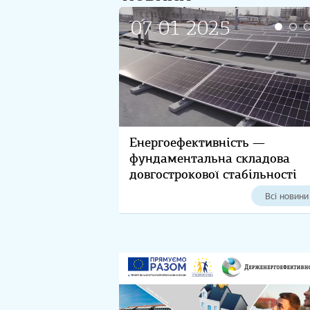
07 01 2025
01 01 2025
Енергоефективність —
Вітання з Новим 2025 роком!
фундаментальна складова
довгострокової стабільності
компаній
Всі новини