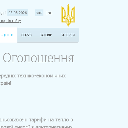
одні
08 08 2026
УКР
ENG
 версія сайту
С-ЦЕНТР
COP28
ЗАХОДИ
ГАЛЕРЕЯ
Оголошення
редніх техніко-економічних
раїні
ньозважені тарифи на тепло з
лової енергії з альтернативних