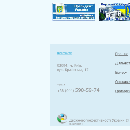
Контакти
Про нас
Діяльніс
02094, м. Київ,
вул. Краківська, 17
Бізнесу
Спожива
тел.:
590-59-74
+38 (044)
Громадсь
Держенергоефективності України © 
захищені