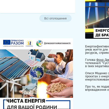
Всі оголошення
Енергоефективні
умов життя для 
ресурсів, сприя
Голова
Фонд Дек
телеканалі "Сус
в їхніх ініціат
Олеся Міщенко з
проєктах з енер
енергоспоживанн
Про те, як пода
впровадження ен