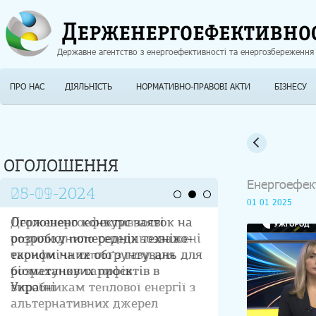
Jump to navigation
Державне агентство з енергоефективності та енергозбереження
ПРО НАС
ДІЯЛЬНІСТЬ
НОРМАТИВНО-ПРАВОВІ АКТИ
БІЗНЕСУ
ОГОЛОШЕННЯ
Енергоефек
25-09-2024
01 01 2025
Держенергоефективності
оприлюднило середньозважені
тарифи на тепло з газу для
розрахунку тарифів
виробникам теплової енергії з
альтернативних джерел