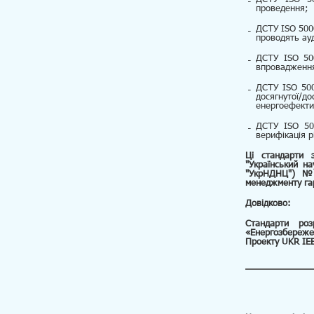
проведення;
ДСТУ ISO 500
проводять ау
ДСТУ ISO 50
впровадження
ДСТУ ISO 500
досягнутої/до
енергоефекти
ДСТУ ISO 50
верифікація р
Ці стандарти 
"Український на
"УкрНДНЦ") № 12
менеджменту га
Довідково:
Стандарти роз
«Енергозбережен
Проекту UKR IE