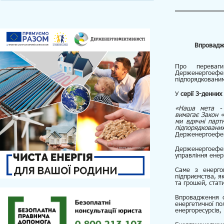
Впровадж
Про переваг
Держенергоефек
підпорядкованим
У
серії 3-денних
«Наша мета - 
вимагає
Закон «
ми вдячні парт
підпорядковани
Держенергоефек
Держенергоефек
управління ене
Саме з енерго
підприємства, я
та грошей, стат
Впровадження с
енергетичної по
енергоресурсів,