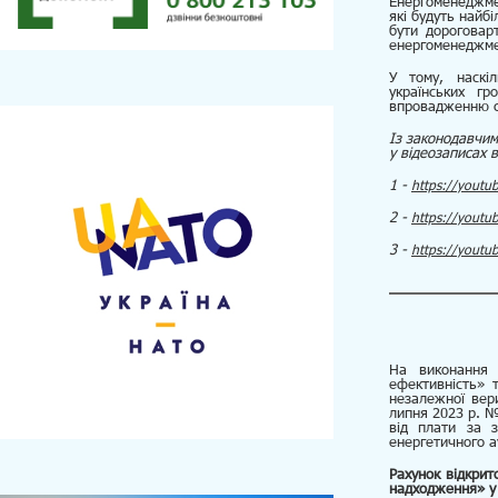
Енергоменеджмен
які будуть найб
бути дороговар
енергоменеджме
У тому, наскі
українських г
впровадженню с
Із законодавчи
у відеозапи
сах в
1 -
https://youtu
2 -
https://youtu
3 -
https://youtu
На виконання 
ефективність» 
незалежної вери
липня 2023 р. 
від плати за з
енергетичного а
Рахунок відкрит
надходження» у 