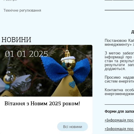
Технічне регулювання
д
НОВИНИ
Постановою Каб
менеджменту» з
01 01 2025
З метою забезп
інформації про
стан та резуль
результати з
додаються.
Просимо надав
систем енергет
Контактна особ
енергоменеджмен
Вітання з Новим 2025 роком!
______________
Форми для запо
«Інформація про
Всі новини
«Інформація про