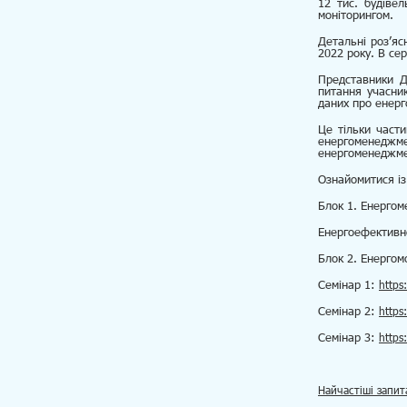
12 тис. будіве
моніторингом.
Детальні роз’яс
2022 року. В сер
Представники Д
питання учасни
даних про енер
Це тільки част
енергоменеджм
енергоменеджмен
Ознайомитися із
Блок 1. Енергом
Енергоефективн
Блок 2. Енергом
Cемінар 1:
https
Семінар 2:
https
Семінар 3:
https
Найчастіші запи