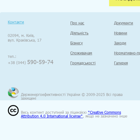
Контакти
Про нас
Документи
Діяльність
Новини
02094, м. Київ,
вул. Краківська, 17
Бізнесу
Заходи
Споживачам
Нормативно-пр
тел.:
590-59-74
+38 (044)
Громадськості
Галерея
Держенергоефективності України © 2009-2025 Всі права
захищені
Весь контент доступний за ліцензією
*Creative Commons
Attribution 4.0 International license*
, якщо не зазначено інше