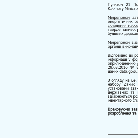
Пунктом 21 По
Кабінету Мініст
Мінрегіоном
зат
енергетичних р
складення набо
тверде паливо, 
будівлях держав
Мінрегіоном
виз
органів виконав
Відповідно до р
інформації у фо
оприлюдненню у 
28.03.2016 № 8
даних data.gov.
З огляду на це,
набору дани
установами (за
державних та к
здійснюється р
інвентарного сп
Враховуючи зазн
розроблення та