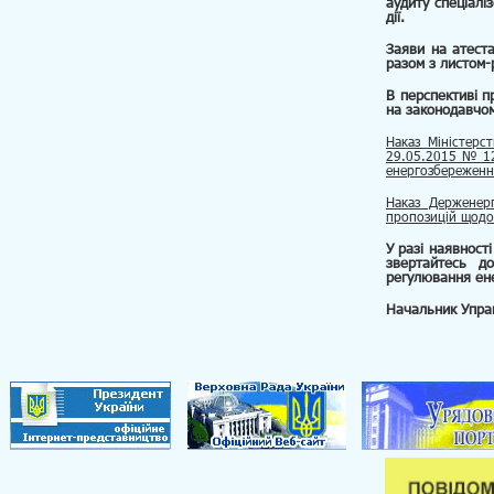
аудиту спеціалі
дії.
Заяви на атеста
разом з листом-
В перспективі п
на законодавчом
Наказ Міністерс
29.05.2015 № 12
енергозбереженн
Наказ Держенер
пропозицій щодо
У разі наявност
звертайтесь 
регулювання ен
Начальник Упра