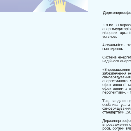
Держенергоефек
З 8 по 30 верес
енергоаудиторі
місцевих орган
установ.
Актуальність т
сьогодення.
Система енерге
надійного енерг
«Впровадження 
забезпечення ен
самоврядування
енергетичного 
ефективності т
ефективним з ог
перспективі», -
Так, завдяки п
особлива увага
самоврядування
стандартами ISO
Держенергоефек
впровадження с
росії, органи в