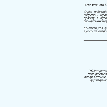
Після кожного б
Серію вебінарів
Мінрегіон, Укра
проєкту ГЕФ/П
громадських буді
Контакти для до
аудиту та ене
(міністерств
поширюється 
влади Автономно
держадмініс