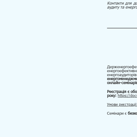
Контакти для до
аудиту та ене
Держенергоефек
енергоефектив
енергоаудитор
енергоменеджм
онлайн-семінар
Реєстрація є об
року:
https://do
Умови реєстрації:
Семінари є
безк