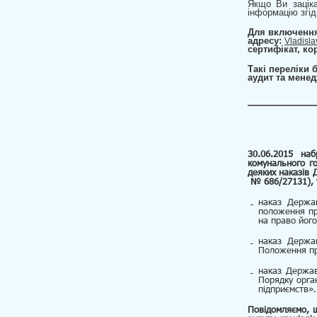
Якщо Ви зацік
інформацію згід
Для включення
адресу:
Vladisl
сертифікат, ко
Такі переліки 
аудит та менед
30.06.2015 наб
комунального г
деяких наказів 
№ 686/27131), у
наказ Держа
положення пр
на право йог
наказ Держа
Положення пр
наказ Держа
Порядку орга
підприємств».
Повідомляємо, 