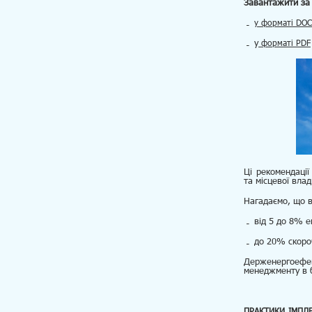
Завантажити за
у форматі DOC
у
форматі PDF
Ці рекомендаці
та місцевої вл
Нагадаємо, що в
від 5 до 8% е
до 20% скоро
Держенергоефект
менеджменту в 
ПРАКТИКИ ІМПЛ