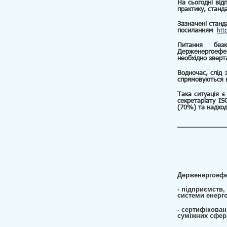
На сьогодні від
практику, станд
Зазначені станд
посиланням
htt
Питання без
Держенергоефек
необхідно зверт
Водночас, слід 
спрямовуються н
Така ситуація є
секретаріату IS
(70%) та надход
Держенергоефе
- підприємств,
системи енерг
- сертифікован
суміжних сфер