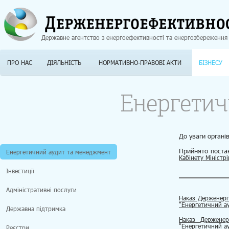
Jump to navigation
Державне агентство з енергоефективності та енергозбереження
ПРО НАС
ДІЯЛЬНІСТЬ
НОРМАТИВНО-ПРАВОВІ АКТИ
БІЗНЕСУ
Енергетич
До уваги органі
Прийнято пост
Енергетичний аудит та менеджмент
Кабінету Міністр
Інвестиції
Адміністративні послуги
Наказ Держенерг
"Енергетичний а
Державна підтримка
Наказ Держене
"Енергетичний а
Реєстри