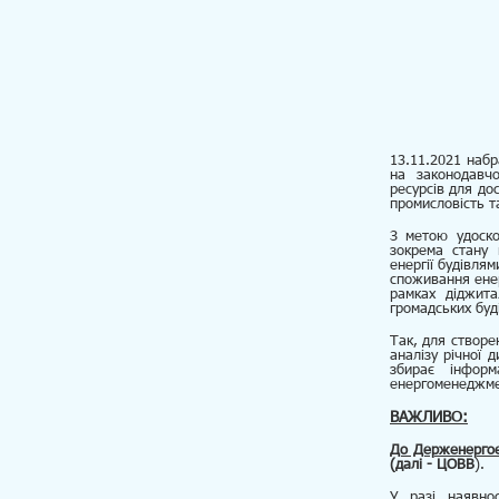
13.11.2021 набр
на законодавч
ресурсів для до
промисловість т
З метою удоско
зокрема стану 
енергії будівля
споживання енер
рамках діджита
громадських буд
Так, для створе
аналізу річної 
збирає інфор
енергоменеджмен
ВАЖЛИВО:
До Держенергое
(далі - ЦОВВ
).
У разі наявно