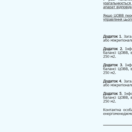
узагальнюється 
апарат відповід
Якщо ЦОВВ пере
управління цьог
Додаток 1
. Зага
або міжрегіонал
Додаток 2
. Інф
балансі ЦОВВ, в
250 м2.
Додаток 3
. Інф
балансі ЦОВВ, в
250 м2.
Додаток 4
. Зага
або міжрегіонал
Додаток 5
. Інф
балансі ЦОВВ, в
250 м2.
Контактна особ
енергоменеджмен