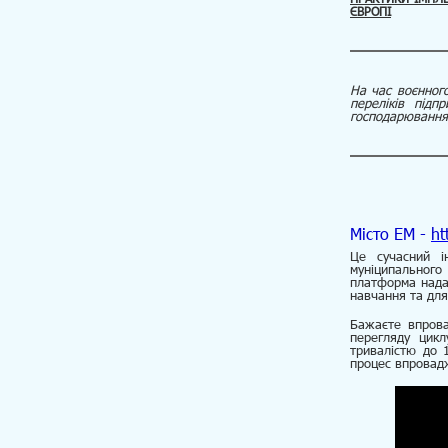
ЄВРОПІ
На час воєнного
переліків підп
господарювання,
Місто ЕМ -
ht
Це сучасний і
муніципального
платформа надає
навчання та для
Бажаєте впрова
перегляду цикл
тривалістю до 
процес впровад