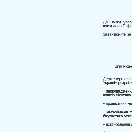
До Вашої ува
комунальної сфе
Завантажити за
для місц
Держенергоефек
Україні» розроб
- запровадженн
коштів місцеви
- проведення м
- матеріальне 
бюджетних уста
- встановлення 