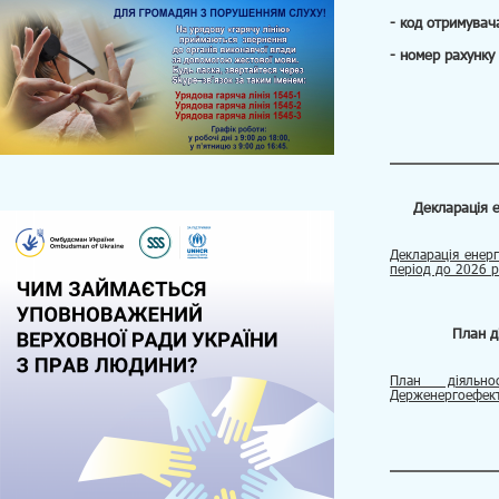
- код отримувач
- номер рахунк
Декларація 
Декларація енер
період до 2026 
План д
План діяльно
Держенергоефект