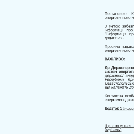
Постановою К
енергетичного 
З метою забезп
інформації пр
"Інформація пр
додається.
Просимо надава
енергетичного м
ВАЖЛИВО:
До Держенергое
систем енерге
державної влад
Республіки Кр
Севастопольська 
що належать до 
Контактна особ
енергоменеджмен
Додаток 1
Інформ
Що стосується 
будівель)