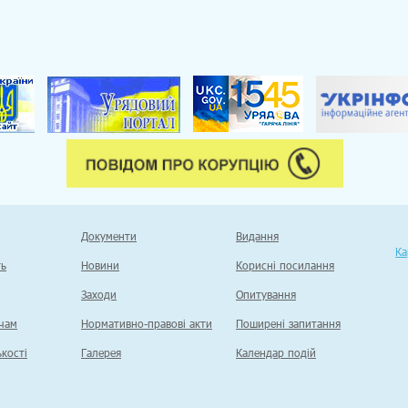
Документи
Видання
Ка
ть
Новини
Корисні посилання
Заходи
Опитування
чам
Нормативно-правові акти
Поширені запитання
кості
Галерея
Календар подій