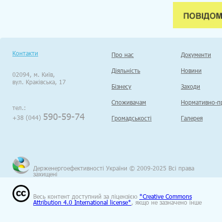
Контакти
Про нас
Документи
Діяльність
Новини
02094, м. Київ,
вул. Краківська, 17
Бізнесу
Заходи
Споживачам
Нормативно-пр
тел.:
590-59-74
+38 (044)
Громадськості
Галерея
Держенергоефективності України © 2009-2025 Всі права
захищені
Весь контент доступний за ліцензією
*Creative Commons
Attribution 4.0 International license*
, якщо не зазначено інше