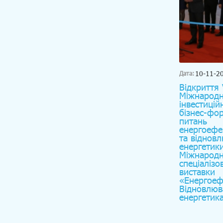
10-11-2
Дата:
Відкриття 
Міжнародн
інвестицій
бізнес-фо
питань
енергоефе
та віднов
енергетики
Міжнародн
спеціалізо
виставки
«Енергоеф
Відновлюв
енергетик