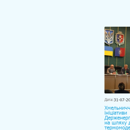
31-07-2
Дата:
Хмельничч
ініціативи
Держенерг
на шляху 
термомодер