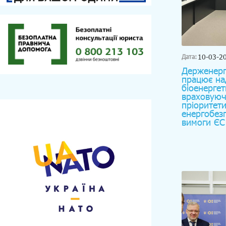
10-03-2
Дата:
Держенерг
працює на
біоенергет
враховуюч
пріоритет
енергобезп
вимоги ЄС