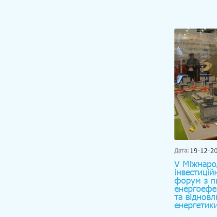
19-12-2
Дата:
V Міжнаро
інвестицій
форум з п
енергоефе
та віднов
енергетик