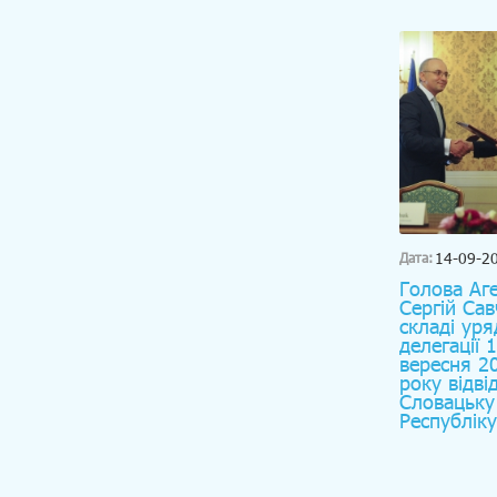
14-09-2
Дата:
Голова Аг
Сергій Сав
складі уря
делегації 
вересня 2
року відві
Словацьку
Республіку