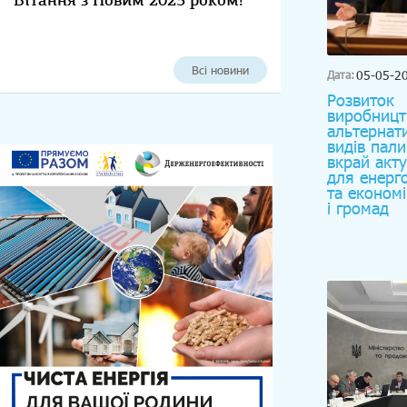
Вітання з Новим 2025 роком!
Всі новини
05-05-2
Дата:
Розвиток
виробницт
альтернат
видів пали
вкрай акт
для енерг
та економі
і громад