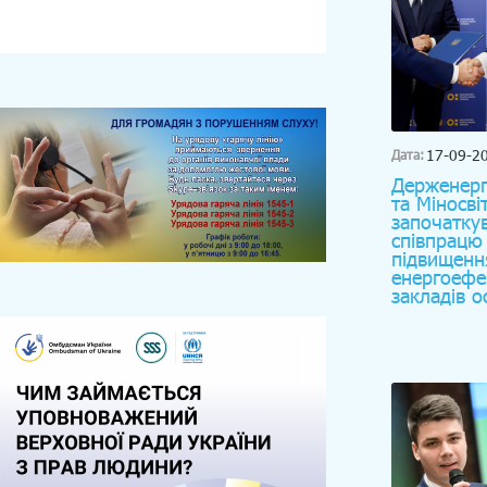
17-09-2
Дата:
Держенерг
та Міносві
започатку
співпрацю
підвищенн
енергоефе
закладів о